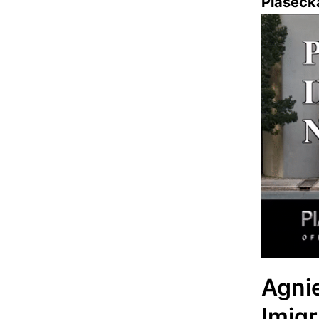
Piaseck
Agni
Imig