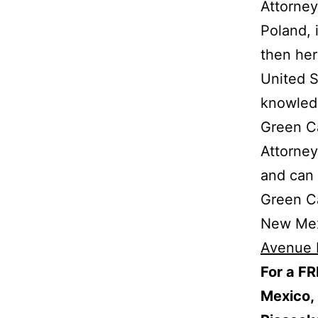
Attorney
Poland, 
then her
United S
knowledg
Green C
Attorney
and can 
Green C
New Mex
Avenue 
For a FR
Mexico,