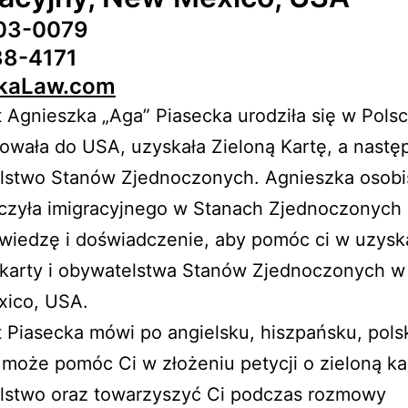
03-0079
38-4171
ckaLaw.com
Agnieszka „Aga” Piasecka urodziła się w Polsc
wała do USA, uzyskała Zieloną Kartę, a nastę
lstwo Stanów Zjednoczonych. Agnieszka osobi
czyła imigracyjnego w Stanach Zjednoczonych 
wiedzę i doświadczenie, aby pomóc ci w uzysk
 karty i obywatelstwa Stanów Zjednoczonych w
ico, USA.
Piasecka mówi po angielsku, hiszpańsku, polsk
 może pomóc Ci w złożeniu petycji o zieloną kar
lstwo oraz towarzyszyć Ci podczas rozmowy