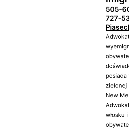
505-6
727-5
Piase
Adwokat 
wyemigro
obywate
doświad
posiada 
zielonej
New Mex
Adwokat 
włosku i
obywate