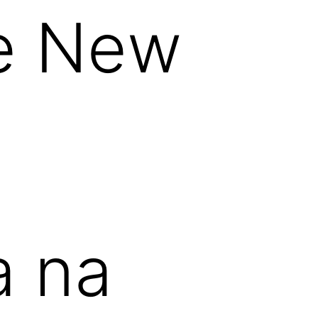
ne New
a na