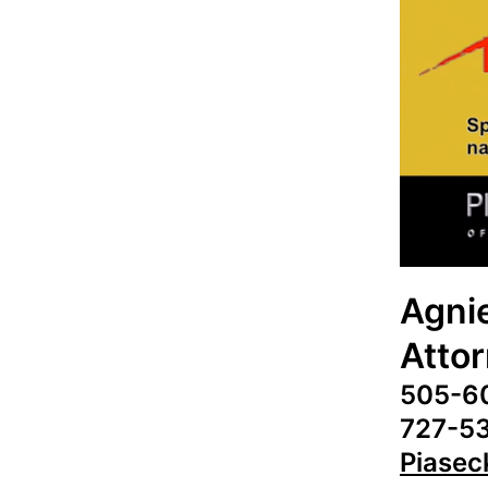
Agnie
Atto
505-6
727-5
Piase