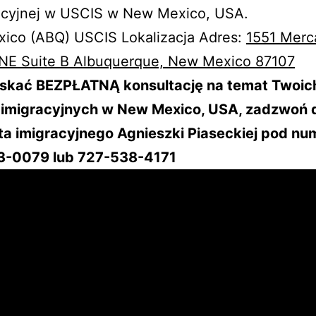
kacyjnej w USCIS w New Mexico, USA.
ico (ABQ) USCIS Lokalizacja Adres:
1551 Merca
NE Suite B Albuquerque, New Mexico 87107
skać BEZPŁATNĄ konsultację na temat Twoic
 imigracyjnych w New Mexico, USA, zadzwoń 
a imigracyjnego Agnieszki Piaseckiej pod nu
-0079 lub 727-538-4171