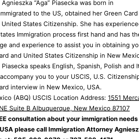
 Agnieszka “Aga” Piasecka was born in
immigrated to the US, obtained her Green Card
 United States Citizenship. She has experience
tates Immigration process first hand and has th
e and experience to assist you in obtaining yo
ard and United States Citizenship in New Mexi
 Piasecka speaks English, Spanish, Polish and It
accompany you to your USCIS, U.S. Citizenshi
ard interview in New Mexico, USA.
ico (ABQ) USCIS Location Address:
1551 Merca
NE Suite B Albuquerque, New Mexico 87107
EE consultation about your immigration needs
 USA please call Immigration Attorney Agnies