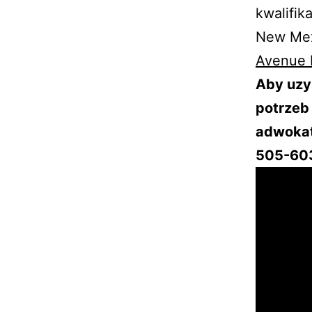
kwalifi
New Mex
Avenue 
Aby uzy
potrzeb
adwokat
505-603