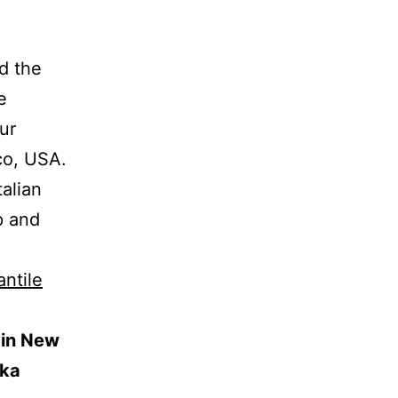
d the
e
ur
co, USA.
alian
p and
ntile
 in New
zka