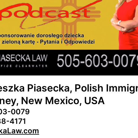
szka Piasecka, Polish Immig
rney, New Mexico, USA
03-0079
38-4171
ckaLaw.com