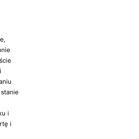
e,
pnie
ście
i
aniu
 stanie
u i
tę i