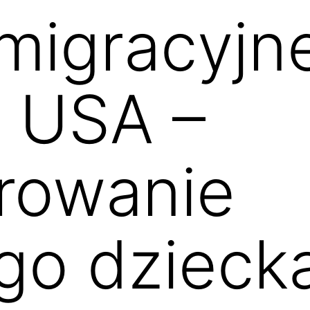
Imigracyj
 USA –
rowanie
go dzieck