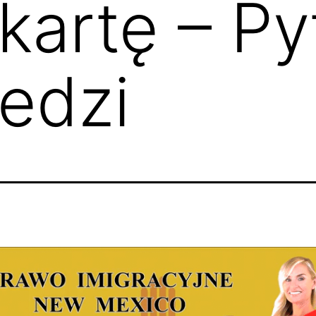
kartę – Py
edzi