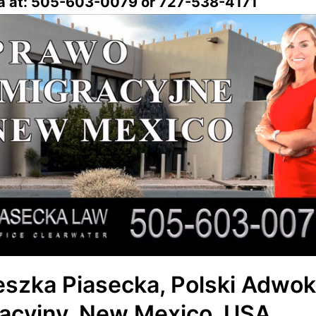
a at: 505-603-0079 or 727-538-4171
eszka Piasecka, Polski Adwok
racyjny, New Mexico, USA